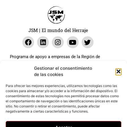
JSM | El mundo del Herraje
Programa de apoyo a empresas de la Región de
Murcia para paliar los efectos en la actividad
Gestionar el consentimiento
económica de la pandemia Covid-19. La línea Covid-19
de las cookies
coste cero cofinanciada por la unión europea.
Beneficiario: JSM El mundo del Herraje, S.L. ///
Para ofrecer las mejores experiencias, utilizamos tecnologías como las
cookies para almacenar y/o acceder a la información del dispositivo. El
Expediente: 2020.07.COSI.0483
consentimiento de estas tecnologías nos permitirá procesar datos como
el comportamiento de navegación o las identificaciones únicas en este
sitio. No consentir o retirar el consentimiento, puede afectar
Web desarrollada gracias al Programa Kit Digital
negativamente a ciertas características y funciones.
Cofinanciado por los Fondos Next Generation (EU) del
mecanismo de Recuperación y Resilencia.