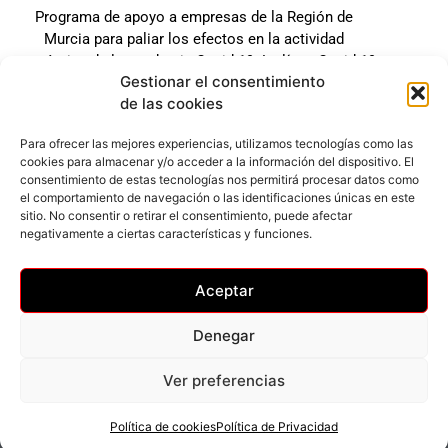
Programa de apoyo a empresas de la Región de
Murcia para paliar los efectos en la actividad
económica de la pandemia Covid-19. La línea Covid-19
Gestionar el consentimiento
coste cero cofinanciada por la unión europea.
de las cookies
Beneficiario: JSM El mundo del Herraje, S.L. ///
Expediente: 2020.07.COSI.0483
Para ofrecer las mejores experiencias, utilizamos tecnologías como las
cookies para almacenar y/o acceder a la información del dispositivo. El
consentimiento de estas tecnologías nos permitirá procesar datos como
el comportamiento de navegación o las identificaciones únicas en este
Web desarrollada gracias al Programa Kit Digital
sitio. No consentir o retirar el consentimiento, puede afectar
Cofinanciado por los Fondos Next Generation (EU) del
negativamente a ciertas características y funciones.
mecanismo de Recuperación y Resilencia.
Aceptar
Denegar
Ver preferencias
Privacidad
–
Accesibilidad
–
Cookies
© Todos los derechos reservados
Política de cookies
Política de Privacidad