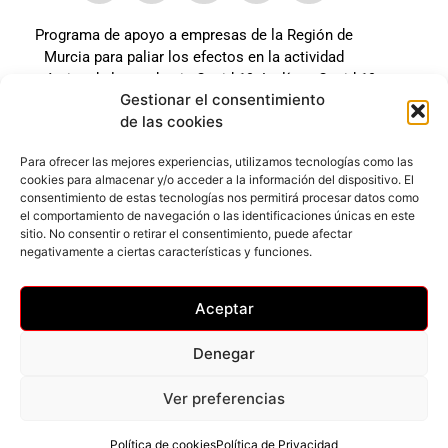
Programa de apoyo a empresas de la Región de
Murcia para paliar los efectos en la actividad
económica de la pandemia Covid-19. La línea Covid-19
Gestionar el consentimiento
coste cero cofinanciada por la unión europea.
de las cookies
Beneficiario: JSM El mundo del Herraje, S.L. ///
Expediente: 2020.07.COSI.0483
Para ofrecer las mejores experiencias, utilizamos tecnologías como las
cookies para almacenar y/o acceder a la información del dispositivo. El
consentimiento de estas tecnologías nos permitirá procesar datos como
el comportamiento de navegación o las identificaciones únicas en este
Web desarrollada gracias al Programa Kit Digital
sitio. No consentir o retirar el consentimiento, puede afectar
Cofinanciado por los Fondos Next Generation (EU) del
negativamente a ciertas características y funciones.
mecanismo de Recuperación y Resilencia.
Aceptar
Denegar
Ver preferencias
Privacidad
–
Accesibilidad
–
Cookies
© Todos los derechos reservados
Política de cookies
Política de Privacidad