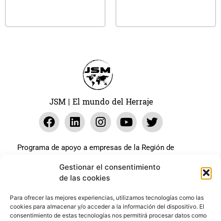
Leer más
Leer más
JSM | El mundo del Herraje
Programa de apoyo a empresas de la Región de
Murcia para paliar los efectos en la actividad
Gestionar el consentimiento
económica de la pandemia Covid-19. La línea Covid-19
de las cookies
coste cero cofinanciada por la unión europea.
Beneficiario: JSM El mundo del Herraje, S.L. ///
Para ofrecer las mejores experiencias, utilizamos tecnologías como las
cookies para almacenar y/o acceder a la información del dispositivo. El
Expediente: 2020.07.COSI.0483
consentimiento de estas tecnologías nos permitirá procesar datos como