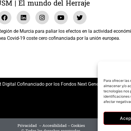
JSM | El mundo del Herraje
gión de Murcia para paliar los efectos en la actividad económ
nea Covid-19 coste cero cofinanciada por la unión europea.
El mundo del Herraje, S.L. /// Expediente: 2020.07.COSI.0483
Para ofrecer las
t Digital Cofinanciado por los Fondos Next Generation (EU) del
almacenar y/o ac
tecnologías nos 
identificaciones 
afectar negativa
Acep
Privacidad
–
Accesibilidad
–
Cookies