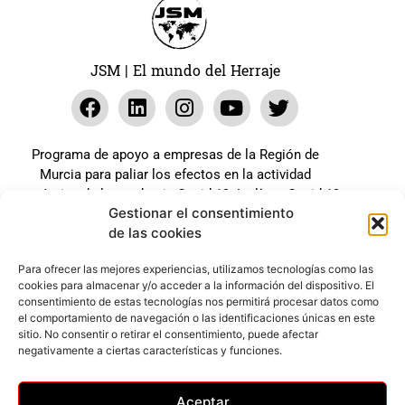
JSM | El mundo del Herraje
Programa de apoyo a empresas de la Región de
Murcia para paliar los efectos en la actividad
económica de la pandemia Covid-19. La línea Covid-19
Gestionar el consentimiento
coste cero cofinanciada por la unión europea.
de las cookies
Beneficiario: JSM El mundo del Herraje, S.L. ///
Expediente: 2020.07.COSI.0483
Para ofrecer las mejores experiencias, utilizamos tecnologías como las
cookies para almacenar y/o acceder a la información del dispositivo. El
consentimiento de estas tecnologías nos permitirá procesar datos como
el comportamiento de navegación o las identificaciones únicas en este
Web desarrollada gracias al Programa Kit Digital
sitio. No consentir o retirar el consentimiento, puede afectar
Cofinanciado por los Fondos Next Generation (EU) del
negativamente a ciertas características y funciones.
mecanismo de Recuperación y Resilencia.
Aceptar