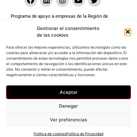
Programa de apoyo a empresas de la Región de
Murcia para paliar los efectos en la actividad
Gestionar el consentimiento
económica de la pandemia Covid-19. La línea Covid-19
de las cookies
coste cero cofinanciada por la unión europea.
Beneficiario: JSM El mundo del Herraje, S.L. ///
Para ofrecer las mejores experiencias, utilizamos tecnologías como las
cookies para almacenar y/o acceder a la información del dispositivo. El
Expediente: 2020.07.COSI.0483
consentimiento de estas tecnologías nos permitirá procesar datos como
el comportamiento de navegación o las identificaciones únicas en este
sitio. No consentir o retirar el consentimiento, puede afectar
Web desarrollada gracias al Programa Kit Digital
negativamente a ciertas características y funciones.
Cofinanciado por los Fondos Next Generation (EU) del
mecanismo de Recuperación y Resilencia.
Aceptar
Denegar
Ver preferencias
Privacidad
–
Accesibilidad
–
Cookies
© Todos los derechos reservados
Política de cookies
Política de Privacidad