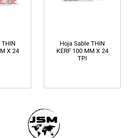
e THIN
Hoja Sable THIN
M X 24
KERF 100 MM X 24
TPI
ás
Leer más