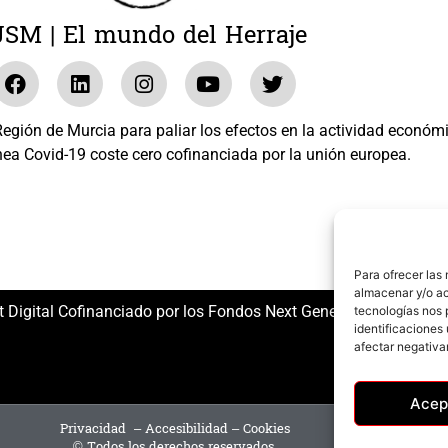
JSM | El mundo del Herraje
gión de Murcia para paliar los efectos en la actividad económ
nea Covid-19 coste cero cofinanciada por la unión europea.
El mundo del Herraje, S.L. /// Expediente: 2020.07.COSI.0483
Para ofrecer las
almacenar y/o ac
t Digital Cofinanciado por los Fondos Next Generation (EU) del
tecnologías nos 
identificaciones 
afectar negativa
Acep
Privacidad
–
Accesibilidad
–
Cookies
© Todos los derechos reservados