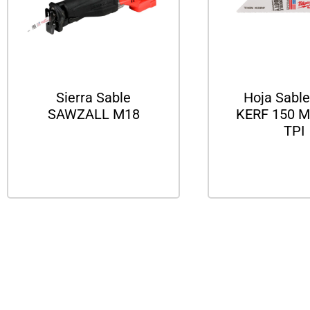
Sierra Sable
Hoja Sabl
SAWZALL M18
KERF 150 M
TPI
Leer más
Leer m