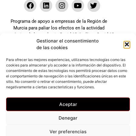
Programa de apoyo a empresas de la Región de
Murcia para paliar los efectos en la actividad
económica de la pandemia Covid-19. La línea Covid-19
Gestionar el consentimiento
coste cero cofinanciada por la unión europea.
de las cookies
Beneficiario: JSM El mundo del Herraje, S.L. ///
Expediente: 2020.07.COSI.0483
Para ofrecer las mejores experiencias, utilizamos tecnologías como las
cookies para almacenar y/o acceder a la información del dispositivo. El
consentimiento de estas tecnologías nos permitirá procesar datos como
el comportamiento de navegación o las identificaciones únicas en este
Web desarrollada gracias al Programa Kit Digital
sitio. No consentir o retirar el consentimiento, puede afectar
Cofinanciado por los Fondos Next Generation (EU) del
negativamente a ciertas características y funciones.
mecanismo de Recuperación y Resilencia.
Aceptar
Denegar
Ver preferencias
Privacidad
–
Accesibilidad
–
Cookies