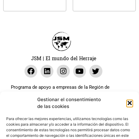
Leer más
JSM | El mundo del Herraje
Programa de apoyo a empresas de la Región de
Murcia para paliar los efectos en la actividad
Gestionar el consentimiento
económica de la pandemia Covid-19. La línea Covid-19
de las cookies
coste cero cofinanciada por la unión europea.
Beneficiario: JSM El mundo del Herraje, S.L. ///
Para ofrecer las mejores experiencias, utilizamos tecnologías como las
cookies para almacenar y/o acceder a la información del dispositivo. El
Expediente: 2020.07.COSI.0483
consentimiento de estas tecnologías nos permitirá procesar datos como
el comportamiento de navegación o las identificaciones únicas en este