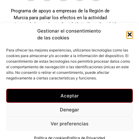
Programa de apoyo a empresas de la Región de
Murcia para paliar los efectos en la actividad
económica de la pandemia Covid-19. La línea Covid-19
Gestionar el consentimiento
coste cero cofinanciada por la unión europea.
de las cookies
Beneficiario: JSM El mundo del Herraje, S.L. ///
Expediente: 2020.07.COSI.0483
Para ofrecer las mejores experiencias, utilizamos tecnologías como las
cookies para almacenar y/o acceder a la información del dispositivo. El
consentimiento de estas tecnologías nos permitirá procesar datos como
el comportamiento de navegación o las identificaciones únicas en este
Web desarrollada gracias al Programa Kit Digital
sitio. No consentir o retirar el consentimiento, puede afectar
Cofinanciado por los Fondos Next Generation (EU) del
negativamente a ciertas características y funciones.
mecanismo de Recuperación y Resilencia.
Aceptar
Denegar
Ver preferencias
Privacidad
–
Accesibilidad
–
Cookies
© Todos los derechos reservados
Política de cookies
Política de Privacidad