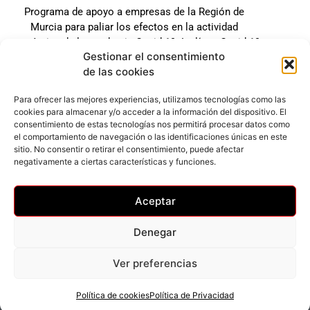
Programa de apoyo a empresas de la Región de
Murcia para paliar los efectos en la actividad
económica de la pandemia Covid-19. La línea Covid-19
Gestionar el consentimiento
coste cero cofinanciada por la unión europea.
de las cookies
Beneficiario: JSM El mundo del Herraje, S.L. ///
Expediente: 2020.07.COSI.0483
Para ofrecer las mejores experiencias, utilizamos tecnologías como las
cookies para almacenar y/o acceder a la información del dispositivo. El
consentimiento de estas tecnologías nos permitirá procesar datos como
el comportamiento de navegación o las identificaciones únicas en este
Web desarrollada gracias al Programa Kit Digital
sitio. No consentir o retirar el consentimiento, puede afectar
Cofinanciado por los Fondos Next Generation (EU) del
negativamente a ciertas características y funciones.
mecanismo de Recuperación y Resilencia.
Aceptar
Denegar
Ver preferencias
Privacidad
–
Accesibilidad
–
Cookies
© Todos los derechos reservados
Política de cookies
Política de Privacidad