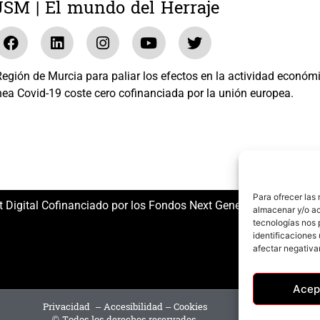
JSM | El mundo del Herraje
gión de Murcia para paliar los efectos en la actividad económ
nea Covid-19 coste cero cofinanciada por la unión europea.
El mundo del Herraje, S.L. /// Expediente: 2020.07.COSI.0483
Para ofrecer las
t Digital Cofinanciado por los Fondos Next Generation (EU) del
almacenar y/o ac
tecnologías nos 
identificaciones 
afectar negativa
Acep
Privacidad
–
Accesibilidad
–
Cookies