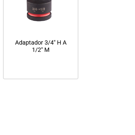
Adaptador 3/4″ H A
1/2″ M
Leer más