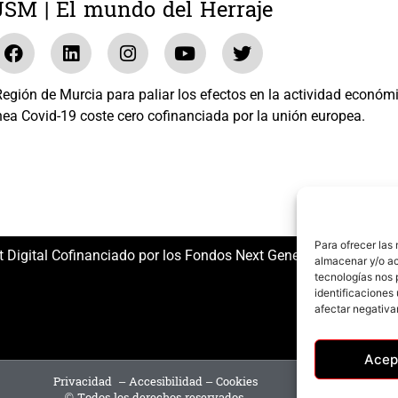
JSM | El mundo del Herraje
gión de Murcia para paliar los efectos en la actividad económ
nea Covid-19 coste cero cofinanciada por la unión europea.
El mundo del Herraje, S.L. /// Expediente: 2020.07.COSI.0483
Para ofrecer las
t Digital Cofinanciado por los Fondos Next Generation (EU) del
almacenar y/o ac
tecnologías nos 
identificaciones 
afectar negativa
Acep
Privacidad
–
Accesibilidad
–
Cookies