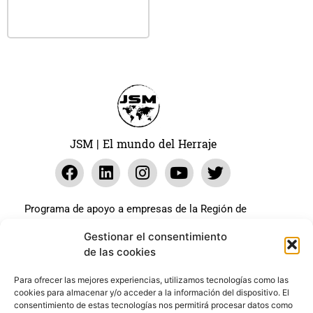
Leer más
JSM | El mundo del Herraje
Programa de apoyo a empresas de la Región de
Murcia para paliar los efectos en la actividad
Gestionar el consentimiento
económica de la pandemia Covid-19. La línea Covid-19
de las cookies
coste cero cofinanciada por la unión europea.
Beneficiario: JSM El mundo del Herraje, S.L. ///
Para ofrecer las mejores experiencias, utilizamos tecnologías como las
cookies para almacenar y/o acceder a la información del dispositivo. El
Expediente: 2020.07.COSI.0483
consentimiento de estas tecnologías nos permitirá procesar datos como