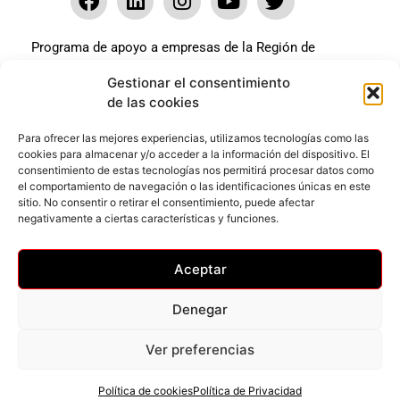
Programa de apoyo a empresas de la Región de
Murcia para paliar los efectos en la actividad
Gestionar el consentimiento
económica de la pandemia Covid-19. La línea Covid-19
de las cookies
coste cero cofinanciada por la unión europea.
Beneficiario: JSM El mundo del Herraje, S.L. ///
Para ofrecer las mejores experiencias, utilizamos tecnologías como las
cookies para almacenar y/o acceder a la información del dispositivo. El
Expediente: 2020.07.COSI.0483
consentimiento de estas tecnologías nos permitirá procesar datos como
el comportamiento de navegación o las identificaciones únicas en este
sitio. No consentir o retirar el consentimiento, puede afectar
Web desarrollada gracias al Programa Kit Digital
negativamente a ciertas características y funciones.
Cofinanciado por los Fondos Next Generation (EU) del
mecanismo de Recuperación y Resilencia.
Aceptar
Denegar
Ver preferencias
Privacidad
–
Accesibilidad
–
Cookies
© Todos los derechos reservados
Política de cookies
Política de Privacidad