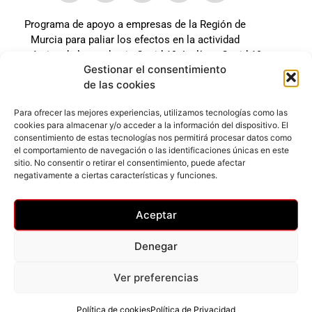
Programa de apoyo a empresas de la Región de
Murcia para paliar los efectos en la actividad
económica de la pandemia Covid-19. La línea Covid-19
Gestionar el consentimiento
coste cero cofinanciada por la unión europea.
de las cookies
Beneficiario: JSM El mundo del Herraje, S.L. ///
Expediente: 2020.07.COSI.0483
Para ofrecer las mejores experiencias, utilizamos tecnologías como las
cookies para almacenar y/o acceder a la información del dispositivo. El
consentimiento de estas tecnologías nos permitirá procesar datos como
el comportamiento de navegación o las identificaciones únicas en este
Web desarrollada gracias al Programa Kit Digital
sitio. No consentir o retirar el consentimiento, puede afectar
Cofinanciado por los Fondos Next Generation (EU) del
negativamente a ciertas características y funciones.
mecanismo de Recuperación y Resilencia.
Aceptar
Denegar
Ver preferencias
Privacidad
–
Accesibilidad
–
Cookies
© Todos los derechos reservados
Política de cookies
Política de Privacidad