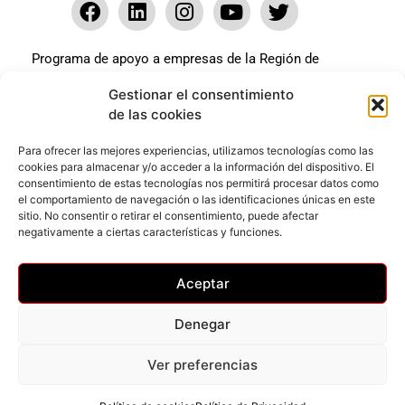
Programa de apoyo a empresas de la Región de
Murcia para paliar los efectos en la actividad
Gestionar el consentimiento
económica de la pandemia Covid-19. La línea Covid-19
de las cookies
coste cero cofinanciada por la unión europea.
Beneficiario: JSM El mundo del Herraje, S.L. ///
Para ofrecer las mejores experiencias, utilizamos tecnologías como las
cookies para almacenar y/o acceder a la información del dispositivo. El
Expediente: 2020.07.COSI.0483
consentimiento de estas tecnologías nos permitirá procesar datos como
el comportamiento de navegación o las identificaciones únicas en este
sitio. No consentir o retirar el consentimiento, puede afectar
Web desarrollada gracias al Programa Kit Digital
negativamente a ciertas características y funciones.
Cofinanciado por los Fondos Next Generation (EU) del
mecanismo de Recuperación y Resilencia.
Aceptar
Denegar
Ver preferencias
Privacidad
–
Accesibilidad
–
Cookies
© Todos los derechos reservados