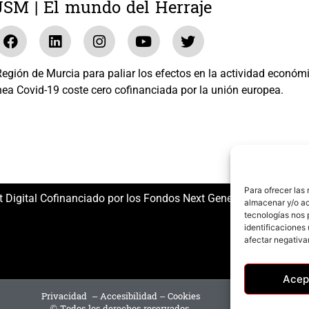
JSM | El mundo del Herraje
gión de Murcia para paliar los efectos en la actividad económ
nea Covid-19 coste cero cofinanciada por la unión europea.
El mundo del Herraje, S.L. /// Expediente: 2020.07.COSI.0483
Para ofrecer las
t Digital Cofinanciado por los Fondos Next Generation (EU) del
almacenar y/o ac
tecnologías nos 
identificaciones 
afectar negativa
Acep
Privacidad
–
Accesibilidad
–
Cookies