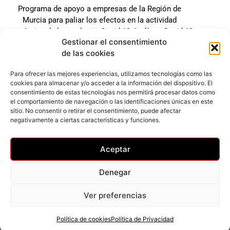
Programa de apoyo a empresas de la Región de
Murcia para paliar los efectos en la actividad
económica de la pandemia Covid-19. La línea Covid-19
Gestionar el consentimiento
coste cero cofinanciada por la unión europea.
de las cookies
Beneficiario: JSM El mundo del Herraje, S.L. ///
Expediente: 2020.07.COSI.0483
Para ofrecer las mejores experiencias, utilizamos tecnologías como las
cookies para almacenar y/o acceder a la información del dispositivo. El
consentimiento de estas tecnologías nos permitirá procesar datos como
el comportamiento de navegación o las identificaciones únicas en este
Web desarrollada gracias al Programa Kit Digital
sitio. No consentir o retirar el consentimiento, puede afectar
Cofinanciado por los Fondos Next Generation (EU) del
negativamente a ciertas características y funciones.
mecanismo de Recuperación y Resilencia.
Aceptar
Denegar
Ver preferencias
Privacidad
–
Accesibilidad
–
Cookies
© Todos los derechos reservados
Política de cookies
Política de Privacidad