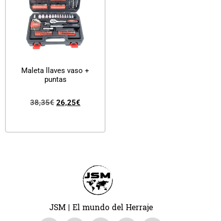
Maleta llaves vaso +
puntas
38,35
€
26,25
€
Añadir al carrito
JSM | El mundo del Herraje