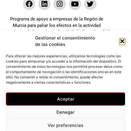
Programa de apoyo a empresas de la Región de
Murcia para paliar los efectos en la actividad
económica de la pandemia Covid-19. La línea Covid-19
Gestionar el consentimiento
coste cero cofinanciada por la unión europea.
de las cookies
Beneficiario: JSM El mundo del Herraje, S.L. ///
Expediente: 2020.07.COSI.0483
Para ofrecer las mejores experiencias, utilizamos tecnologías como las
cookies para almacenar y/o acceder a la información del dispositivo. El
consentimiento de estas tecnologías nos permitirá procesar datos como
el comportamiento de navegación o las identificaciones únicas en este
Web desarrollada gracias al Programa Kit Digital
sitio. No consentir o retirar el consentimiento, puede afectar
Cofinanciado por los Fondos Next Generation (EU) del
negativamente a ciertas características y funciones.
mecanismo de Recuperación y Resilencia.
Aceptar
Denegar
Ver preferencias
Privacidad
–
Accesibilidad
–
Cookies