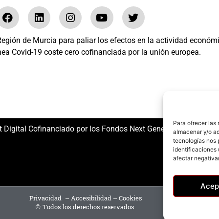
gión de Murcia para paliar los efectos en la actividad económ
nea Covid-19 coste cero cofinanciada por la unión europea.
El mundo del Herraje, S.L. /// Expediente: 2020.07.COSI.0483
Para ofrecer las
t Digital Cofinanciado por los Fondos Next Generation (EU) del
almacenar y/o ac
tecnologías nos 
identificaciones 
afectar negativa
Acep
Privacidad
–
Accesibilidad
–
Cookies
© Todos los derechos reservados