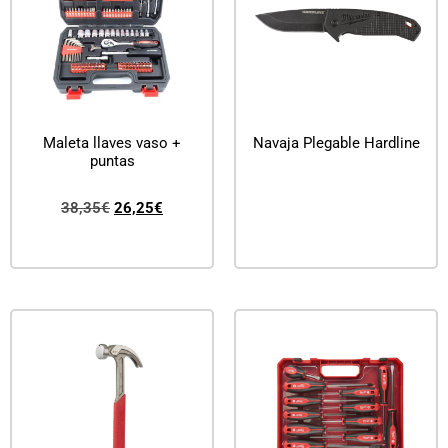
Maleta llaves vaso +
Navaja Plegable Hardline
puntas
Leer más
38,35
€
26,25
€
Añadir al carrito