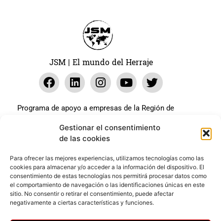
JSM | El mundo del Herraje
Programa de apoyo a empresas de la Región de
Murcia para paliar los efectos en la actividad
Gestionar el consentimiento
económica de la pandemia Covid-19. La línea Covid-19
de las cookies
coste cero cofinanciada por la unión europea.
Beneficiario: JSM El mundo del Herraje, S.L. ///
Para ofrecer las mejores experiencias, utilizamos tecnologías como las
cookies para almacenar y/o acceder a la información del dispositivo. El
Expediente: 2020.07.COSI.0483
consentimiento de estas tecnologías nos permitirá procesar datos como
el comportamiento de navegación o las identificaciones únicas en este
sitio. No consentir o retirar el consentimiento, puede afectar
Web desarrollada gracias al Programa Kit Digital
negativamente a ciertas características y funciones.
Cofinanciado por los Fondos Next Generation (EU) del