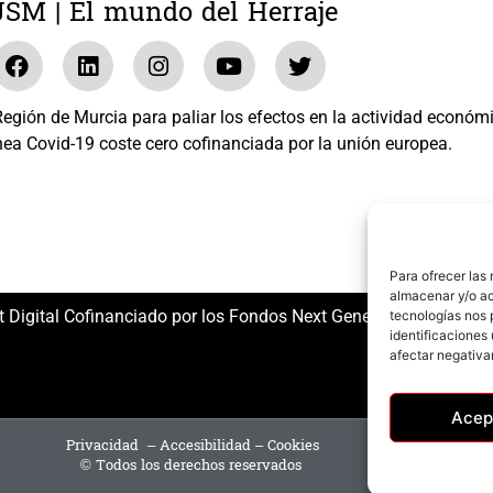
JSM | El mundo del Herraje
gión de Murcia para paliar los efectos en la actividad económ
nea Covid-19 coste cero cofinanciada por la unión europea.
El mundo del Herraje, S.L. /// Expediente: 2020.07.COSI.0483
Para ofrecer las
almacenar y/o ac
t Digital Cofinanciado por los Fondos Next Generation (EU) del
tecnologías nos 
identificaciones 
afectar negativa
Acep
Privacidad
–
Accesibilidad
–
Cookies
© Todos los derechos reservados