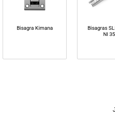
Bisagra Kimana
Bisagras S
NI 35
Leer más
Leer m