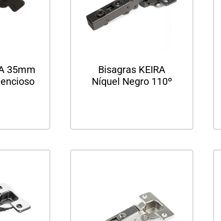
RA 35mm
Bisagras KEIRA
lencioso
Níquel Negro 110º
ás
Leer más