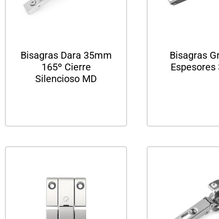
Bisagras Dara 35mm
Bisagras G
165º Cierre
Espesores
Silencioso MD
Leer m
Leer más