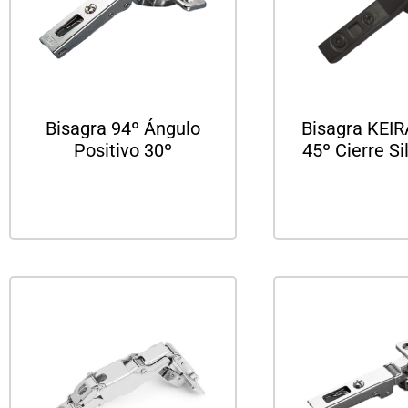
Bisagra 94º Ángulo
Bisagra KEI
Positivo 30º
45º Cierre Si
Leer más
Leer m