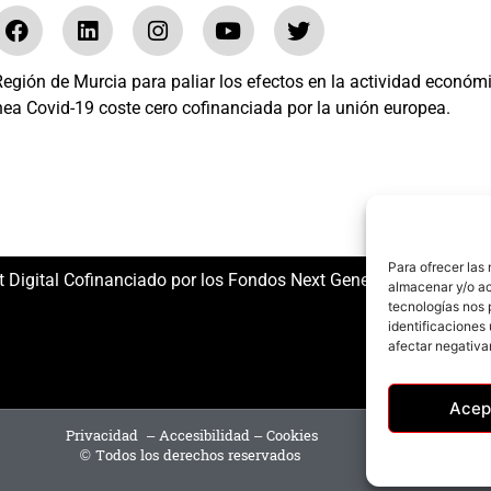
gión de Murcia para paliar los efectos en la actividad económ
nea Covid-19 coste cero cofinanciada por la unión europea.
El mundo del Herraje, S.L. /// Expediente: 2020.07.COSI.0483
Para ofrecer las
t Digital Cofinanciado por los Fondos Next Generation (EU) del
almacenar y/o ac
tecnologías nos 
identificaciones 
afectar negativa
Acep
Privacidad
–
Accesibilidad
–
Cookies
© Todos los derechos reservados