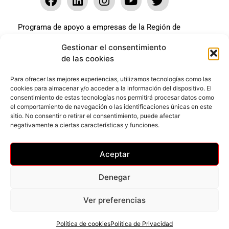
Programa de apoyo a empresas de la Región de
Murcia para paliar los efectos en la actividad
Gestionar el consentimiento
económica de la pandemia Covid-19. La línea Covid-19
de las cookies
coste cero cofinanciada por la unión europea.
Beneficiario: JSM El mundo del Herraje, S.L. ///
Para ofrecer las mejores experiencias, utilizamos tecnologías como las
cookies para almacenar y/o acceder a la información del dispositivo. El
Expediente: 2020.07.COSI.0483
consentimiento de estas tecnologías nos permitirá procesar datos como
el comportamiento de navegación o las identificaciones únicas en este
sitio. No consentir o retirar el consentimiento, puede afectar
Web desarrollada gracias al Programa Kit Digital
negativamente a ciertas características y funciones.
Cofinanciado por los Fondos Next Generation (EU) del
mecanismo de Recuperación y Resilencia.
Aceptar
Denegar
Ver preferencias
Privacidad
–
Accesibilidad
–
Cookies
© Todos los derechos reservados
Política de cookies
Política de Privacidad