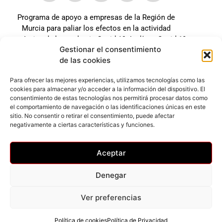
Programa de apoyo a empresas de la Región de
Murcia para paliar los efectos en la actividad
económica de la pandemia Covid-19. La línea Covid-19
Gestionar el consentimiento
coste cero cofinanciada por la unión europea.
de las cookies
Beneficiario: JSM El mundo del Herraje, S.L. ///
Expediente: 2020.07.COSI.0483
Para ofrecer las mejores experiencias, utilizamos tecnologías como las
cookies para almacenar y/o acceder a la información del dispositivo. El
consentimiento de estas tecnologías nos permitirá procesar datos como
el comportamiento de navegación o las identificaciones únicas en este
Web desarrollada gracias al Programa Kit Digital
sitio. No consentir o retirar el consentimiento, puede afectar
Cofinanciado por los Fondos Next Generation (EU) del
negativamente a ciertas características y funciones.
mecanismo de Recuperación y Resilencia.
Aceptar
Denegar
Ver preferencias
Privacidad
–
Accesibilidad
–
Cookies
© Todos los derechos reservados
Política de cookies
Política de Privacidad