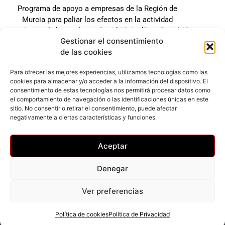
Programa de apoyo a empresas de la Región de
Murcia para paliar los efectos en la actividad
económica de la pandemia Covid-19. La línea Covid-19
Gestionar el consentimiento
coste cero cofinanciada por la unión europea.
de las cookies
Beneficiario: JSM El mundo del Herraje, S.L. ///
Expediente: 2020.07.COSI.0483
Para ofrecer las mejores experiencias, utilizamos tecnologías como las
cookies para almacenar y/o acceder a la información del dispositivo. El
consentimiento de estas tecnologías nos permitirá procesar datos como
el comportamiento de navegación o las identificaciones únicas en este
Web desarrollada gracias al Programa Kit Digital
sitio. No consentir o retirar el consentimiento, puede afectar
Cofinanciado por los Fondos Next Generation (EU) del
negativamente a ciertas características y funciones.
mecanismo de Recuperación y Resilencia.
Aceptar
Denegar
Ver preferencias
Privacidad
–
Accesibilidad
–
Cookies
© Todos los derechos reservados
Política de cookies
Política de Privacidad