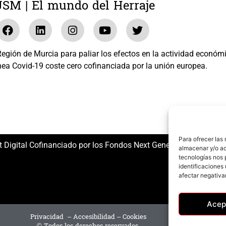
JSM | El mundo del Herraje
gión de Murcia para paliar los efectos en la actividad económ
nea Covid-19 coste cero cofinanciada por la unión europea.
El mundo del Herraje, S.L. /// Expediente: 2020.07.COSI.0483
Para ofrecer las
t Digital Cofinanciado por los Fondos Next Generation (EU) del
almacenar y/o ac
tecnologías nos 
identificaciones 
afectar negativa
Acep
Privacidad
–
Accesibilidad
–
Cookies