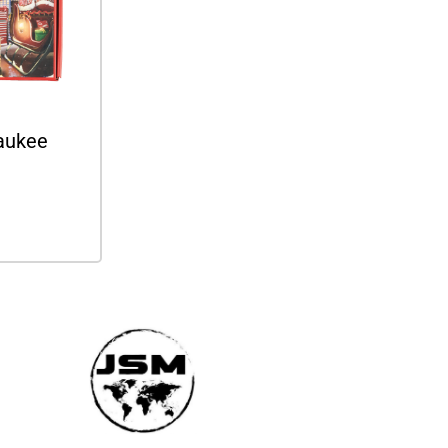
aukee
ás