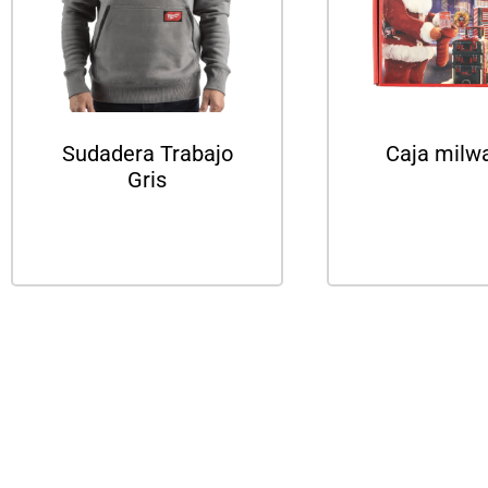
Sudadera Trabajo
Caja milw
Gris
Leer m
Leer más