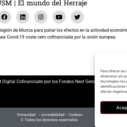
JSM | El mundo del Herraje
gión de Murcia para paliar los efectos en la actividad económ
nea Covid-19 coste cero cofinanciada por la unión europea.
El mundo del Herraje, S.L. /// Expediente: 2020.07.COSI.0483
Para ofrecer las
almacenar y/o ac
t Digital Cofinanciado por los Fondos Next Generation (EU) del
tecnologías nos 
identificaciones 
afectar negativa
Acep
Privacidad
–
Accesibilidad
–
Cookies
© Todos los derechos reservados