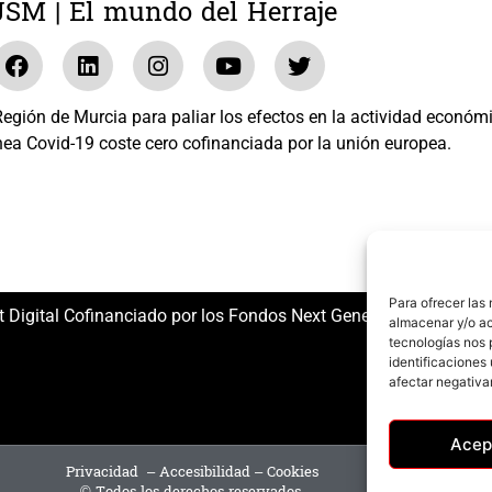
JSM | El mundo del Herraje
gión de Murcia para paliar los efectos en la actividad económ
nea Covid-19 coste cero cofinanciada por la unión europea.
El mundo del Herraje, S.L. /// Expediente: 2020.07.COSI.0483
Para ofrecer las
t Digital Cofinanciado por los Fondos Next Generation (EU) del
almacenar y/o ac
tecnologías nos 
identificaciones 
afectar negativa
Acep
Privacidad
–
Accesibilidad
–
Cookies