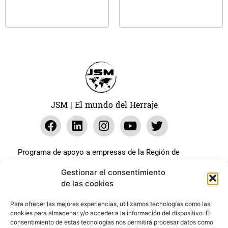
Leer más
Leer más
JSM | El mundo del Herraje
Programa de apoyo a empresas de la Región de
Murcia para paliar los efectos en la actividad
Gestionar el consentimiento
económica de la pandemia Covid-19. La línea Covid-19
de las cookies
coste cero cofinanciada por la unión europea.
Beneficiario: JSM El mundo del Herraje, S.L. ///
Para ofrecer las mejores experiencias, utilizamos tecnologías como las
cookies para almacenar y/o acceder a la información del dispositivo. El
Expediente: 2020.07.COSI.0483
consentimiento de estas tecnologías nos permitirá procesar datos como