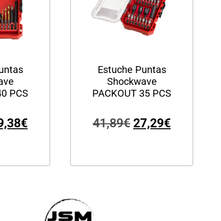
untas
Estuche Puntas
ave
Shockwave
0 PCS
PACKOUT 35 PCS
9,38
€
41,89
€
27,29
€
arrito
Añadir al carrito