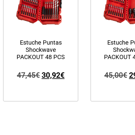
Estuche Puntas
Estuche P
Shockwave
Shockw
PACKOUT 48 PCS
PACKOUT 4
47,45
€
30,92
€
45,00
€
2
Añadir al carrito
Añadir al c