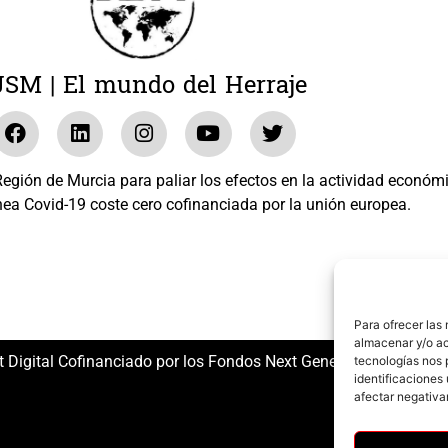
JSM | El mundo del Herraje
gión de Murcia para paliar los efectos en la actividad económ
nea Covid-19 coste cero cofinanciada por la unión europea.
El mundo del Herraje, S.L. /// Expediente: 2020.07.COSI.0483
Para ofrecer las
almacenar y/o ac
t Digital Cofinanciado por los Fondos Next Generation (EU) del
tecnologías nos 
identificaciones 
afectar negativa