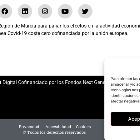
gión de Murcia para paliar los efectos en la actividad económ
nea Covid-19 coste cero cofinanciada por la unión europea.
El mundo del Herraje, S.L. /// Expediente: 2020.07.COSI.0483
Para ofrecer las
t Digital Cofinanciado por los Fondos Next Generation (EU) del
almacenar y/o ac
tecnologías nos 
identificaciones 
afectar negativa
Acep
Privacidad
–
Accesibilidad
–
Cookies
© Todos los derechos reservados