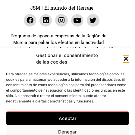
JSM | El mundo del Herraje
Programa de apoyo a empresas de la Región de
Murcia para paliar los efectos en la actividad
económica de la pandemia Covid-19. La línea Covid-19
Gestionar el consentimiento
coste cero cofinanciada por la unión europea.
de las cookies
Beneficiario: JSM El mundo del Herraje, S.L. ///
Expediente: 2020.07.COSI.0483
Para ofrecer las mejores experiencias, utilizamos tecnologías como las
cookies para almacenar y/o acceder a la información del dispositivo. El
consentimiento de estas tecnologías nos permitirá procesar datos como
el comportamiento de navegación o las identificaciones únicas en este
Web desarrollada gracias al Programa Kit Digital
sitio. No consentir o retirar el consentimiento, puede afectar
Cofinanciado por los Fondos Next Generation (EU) del
negativamente a ciertas características y funciones.
mecanismo de Recuperación y Resilencia.
Aceptar
Denegar