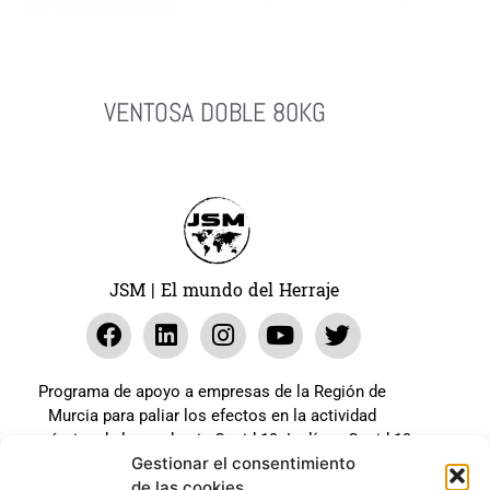
VENTOSA DOBLE 80KG
Leer Más
JSM | El mundo del Herraje
Programa de apoyo a empresas de la Región de
Murcia para paliar los efectos en la actividad
económica de la pandemia Covid-19. La línea Covid-19
Gestionar el consentimiento
coste cero cofinanciada por la unión europea.
de las cookies