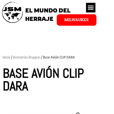
EL MUNDO DEL
HERRAJE
MILWAUKEE
Inicio
/
Accesorios bisagras
/ Base Avión CLIP DARA
BASE AVIÓN CLIP
DARA