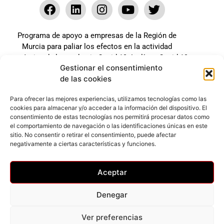
Programa de apoyo a empresas de la Región de
Murcia para paliar los efectos en la actividad
económica de la pandemia Covid-19. La línea Covid-19
Gestionar el consentimiento
coste cero cofinanciada por la unión europea.
de las cookies
Beneficiario: JSM El mundo del Herraje, S.L. ///
Expediente: 2020.07.COSI.0483
Para ofrecer las mejores experiencias, utilizamos tecnologías como las
cookies para almacenar y/o acceder a la información del dispositivo. El
consentimiento de estas tecnologías nos permitirá procesar datos como
el comportamiento de navegación o las identificaciones únicas en este
Web desarrollada gracias al Programa Kit Digital
sitio. No consentir o retirar el consentimiento, puede afectar
Cofinanciado por los Fondos Next Generation (EU) del
negativamente a ciertas características y funciones.
mecanismo de Recuperación y Resilencia.
Aceptar
Denegar
Ver preferencias
Privacidad
–
Accesibilidad
–
Cookies