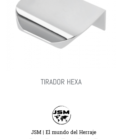
TIRADOR HEXA
Leer Más
JSM | El mundo del Herraje