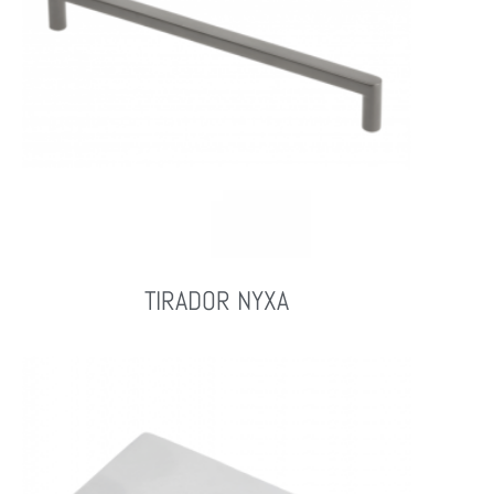
TIRADOR NYXA
Leer Más