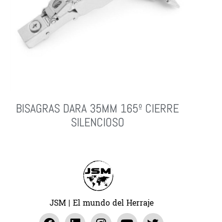
BISAGRAS DARA 35MM 165º CIERRE
SILENCIOSO
Leer Más
JSM | El mundo del Herraje