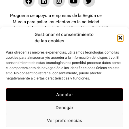
Programa de apoyo a empresas de la Región de
Murcia para paliar los efectos en la actividad
económica de la pandemia Covid-19. La línea Covid-19
Gestionar el consentimiento
coste cero cofinanciada por la unión europea.
de las cookies
Beneficiario: JSM El mundo del Herraje, S.L. ///
Expediente: 2020.07.COSI.0483
Para ofrecer las mejores experiencias, utilizamos tecnologías como las
cookies para almacenar y/o acceder a la información del dispositivo. El
consentimiento de estas tecnologías nos permitirá procesar datos como
el comportamiento de navegación o las identificaciones únicas en este
Web desarrollada gracias al Programa Kit Digital
sitio. No consentir o retirar el consentimiento, puede afectar
Cofinanciado por los Fondos Next Generation (EU) del
negativamente a ciertas características y funciones.
mecanismo de Recuperación y Resilencia.
Aceptar
Denegar
Ver preferencias
Privacidad
–
Accesibilidad
–
Cookies