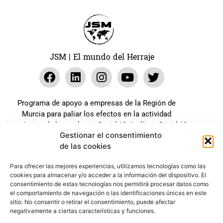
JSM | El mundo del Herraje
Programa de apoyo a empresas de la Región de
Murcia para paliar los efectos en la actividad
económica de la pandemia Covid-19. La línea Covid-19
Gestionar el consentimiento
coste cero cofinanciada por la unión europea.
de las cookies
Beneficiario: JSM El mundo del Herraje, S.L. ///
Expediente: 2020.07.COSI.0483
Para ofrecer las mejores experiencias, utilizamos tecnologías como las
cookies para almacenar y/o acceder a la información del dispositivo. El
consentimiento de estas tecnologías nos permitirá procesar datos como
el comportamiento de navegación o las identificaciones únicas en este
Web desarrollada gracias al Programa Kit Digital
sitio. No consentir o retirar el consentimiento, puede afectar
Cofinanciado por los Fondos Next Generation (EU) del
negativamente a ciertas características y funciones.
mecanismo de Recuperación y Resilencia.