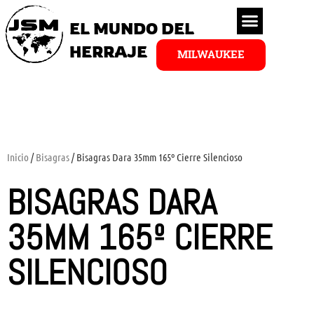
EL MUNDO DEL
HERRAJE
MILWAUKEE
Inicio
/
Bisagras
/ Bisagras Dara 35mm 165º Cierre Silencioso
BISAGRAS DARA
35MM 165º CIERRE
SILENCIOSO