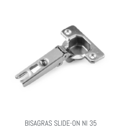
Leer Más
BISAGRAS SLIDE-ON NI 35
Leer Más