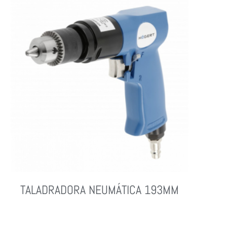
TALADRADORA NEUMÁTICA 193MM
Leer Más