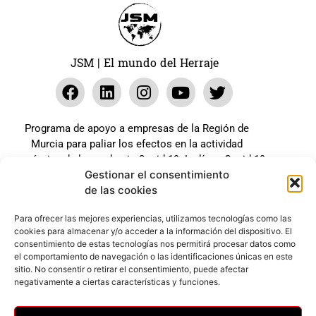
JSM | El mundo del Herraje
Programa de apoyo a empresas de la Región de
Murcia para paliar los efectos en la actividad
económica de la pandemia Covid-19. La línea Covid-19
Gestionar el consentimiento
coste cero cofinanciada por la unión europea.
de las cookies
Beneficiario: JSM El mundo del Herraje, S.L. ///
Expediente: 2020.07.COSI.0483
Para ofrecer las mejores experiencias, utilizamos tecnologías como las
cookies para almacenar y/o acceder a la información del dispositivo. El
consentimiento de estas tecnologías nos permitirá procesar datos como
el comportamiento de navegación o las identificaciones únicas en este
Web desarrollada gracias al Programa Kit Digital
sitio. No consentir o retirar el consentimiento, puede afectar
Cofinanciado por los Fondos Next Generation (EU) del
negativamente a ciertas características y funciones.
mecanismo de Recuperación y Resilencia.