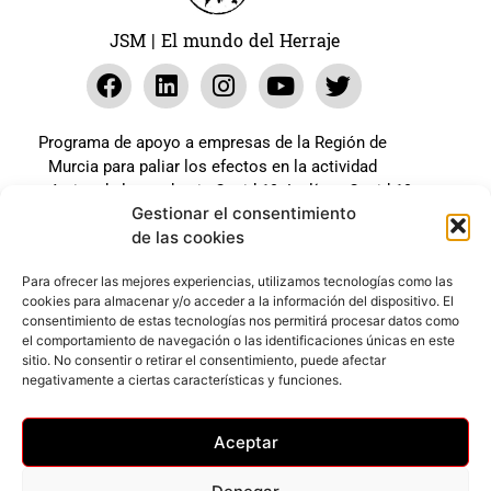
JSM | El mundo del Herraje
Programa de apoyo a empresas de la Región de
Murcia para paliar los efectos en la actividad
económica de la pandemia Covid-19. La línea Covid-19
Gestionar el consentimiento
coste cero cofinanciada por la unión europea.
de las cookies
Beneficiario: JSM El mundo del Herraje, S.L. ///
Expediente: 2020.07.COSI.0483
Para ofrecer las mejores experiencias, utilizamos tecnologías como las
cookies para almacenar y/o acceder a la información del dispositivo. El
consentimiento de estas tecnologías nos permitirá procesar datos como
el comportamiento de navegación o las identificaciones únicas en este
Web desarrollada gracias al Programa Kit Digital
sitio. No consentir o retirar el consentimiento, puede afectar
Cofinanciado por los Fondos Next Generation (EU) del
negativamente a ciertas características y funciones.
mecanismo de Recuperación y Resilencia.
Aceptar