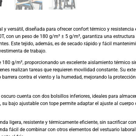
y versátil, diseñada para ofrecer confort térmico y resistencia 
90T, con un peso de 180 g/m² ± 5 g/m², garantiza una estructura 
antes. Este tejido, además, es de secado rápido y fácil mantenim
estimenta de trabajo.
r de 180 g/m², proporcionando un excelente aislamiento térmico s
enes realizan tareas que requieren movilidad constante. Su exte
barrera contra el viento y la humedad, mejorando la protección
 oscuro cuenta con dos bolsillos inferiores, ideales para alma
su bajo ajustable con tope permite adaptar el ajuste al cuerpo
a ligera, resistente y térmicamente eficiente, sin sacrificar co
nda fácil de combinar con otros elementos del vestuario labora