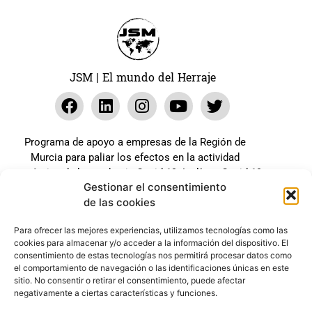
JSM | El mundo del Herraje
Programa de apoyo a empresas de la Región de
Murcia para paliar los efectos en la actividad
económica de la pandemia Covid-19. La línea Covid-19
Gestionar el consentimiento
coste cero cofinanciada por la unión europea.
de las cookies
Beneficiario: JSM El mundo del Herraje, S.L. ///
Expediente: 2020.07.COSI.0483
Para ofrecer las mejores experiencias, utilizamos tecnologías como las
cookies para almacenar y/o acceder a la información del dispositivo. El
consentimiento de estas tecnologías nos permitirá procesar datos como
el comportamiento de navegación o las identificaciones únicas en este
Web desarrollada gracias al Programa Kit Digital
sitio. No consentir o retirar el consentimiento, puede afectar
Cofinanciado por los Fondos Next Generation (EU) del
negativamente a ciertas características y funciones.
mecanismo de Recuperación y Resilencia.