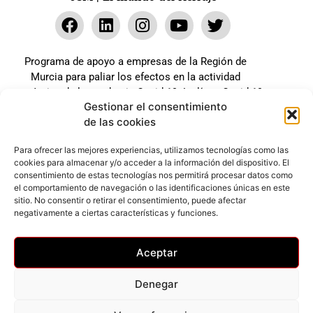
Programa de apoyo a empresas de la Región de
Murcia para paliar los efectos en la actividad
económica de la pandemia Covid-19. La línea Covid-19
Gestionar el consentimiento
coste cero cofinanciada por la unión europea.
de las cookies
Beneficiario: JSM El mundo del Herraje, S.L. ///
Expediente: 2020.07.COSI.0483
Para ofrecer las mejores experiencias, utilizamos tecnologías como las
cookies para almacenar y/o acceder a la información del dispositivo. El
consentimiento de estas tecnologías nos permitirá procesar datos como
el comportamiento de navegación o las identificaciones únicas en este
Web desarrollada gracias al Programa Kit Digital
sitio. No consentir o retirar el consentimiento, puede afectar
Cofinanciado por los Fondos Next Generation (EU) del
negativamente a ciertas características y funciones.
mecanismo de Recuperación y Resilencia.
Aceptar
Denegar