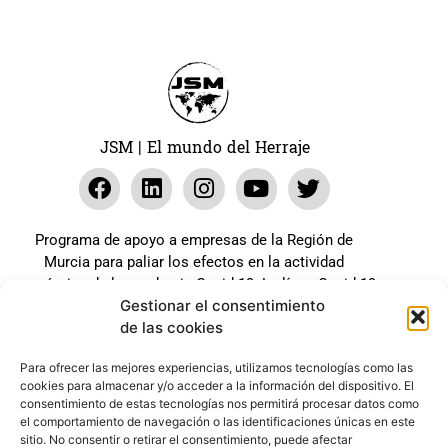
Leer Más
JSM | El mundo del Herraje
Programa de apoyo a empresas de la Región de
Murcia para paliar los efectos en la actividad
económica de la pandemia Covid-19. La línea Covid-19
Gestionar el consentimiento
coste cero cofinanciada por la unión europea.
de las cookies
Beneficiario: JSM El mundo del Herraje, S.L. ///
Expediente: 2020.07.COSI.0483
Para ofrecer las mejores experiencias, utilizamos tecnologías como las
cookies para almacenar y/o acceder a la información del dispositivo. El
consentimiento de estas tecnologías nos permitirá procesar datos como
el comportamiento de navegación o las identificaciones únicas en este
Web desarrollada gracias al Programa Kit Digital
sitio. No consentir o retirar el consentimiento, puede afectar