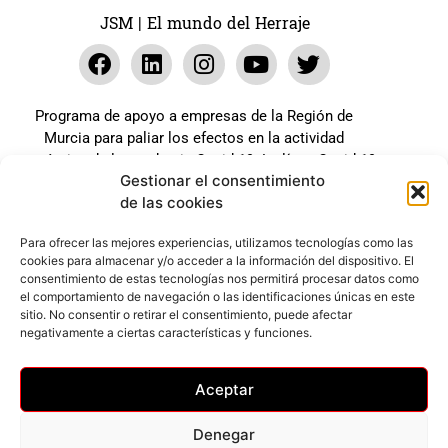
JSM | El mundo del Herraje
Programa de apoyo a empresas de la Región de
Murcia para paliar los efectos en la actividad
económica de la pandemia Covid-19. La línea Covid-19
Gestionar el consentimiento
coste cero cofinanciada por la unión europea.
de las cookies
Beneficiario: JSM El mundo del Herraje, S.L. ///
Expediente: 2020.07.COSI.0483
Para ofrecer las mejores experiencias, utilizamos tecnologías como las
cookies para almacenar y/o acceder a la información del dispositivo. El
consentimiento de estas tecnologías nos permitirá procesar datos como
el comportamiento de navegación o las identificaciones únicas en este
Web desarrollada gracias al Programa Kit Digital
sitio. No consentir o retirar el consentimiento, puede afectar
Cofinanciado por los Fondos Next Generation (EU) del
negativamente a ciertas características y funciones.
mecanismo de Recuperación y Resilencia.
Aceptar
Denegar