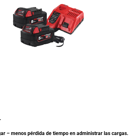
terías M18, M14 y M12 
rimera en cargar – menos pérdida de tiempo en