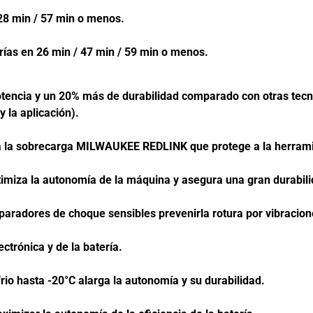
h carga las baterías en 28 min 
ías en 26 min / 47 min / 59 min o menos.
ncia y un 20% más de durabilidad comparado con otras tecnolo
 depende de la herramienta y 
ontra la sobrecarga MILWAUKEE REDLINK que protege a la 
ería optimiza la autonomía de la máquina y asegura una gr
a con separadores de choque sensibles prevenirla rotu
la mantiene lejos de la electrónic
e calor como frio hasta -20°C alarga la auto