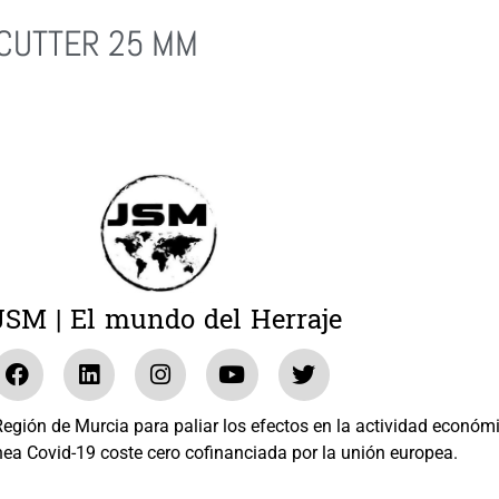
CUTTER 25 MM
Leer Más
JSM | El mundo del Herraje
gión de Murcia para paliar los efectos en la actividad económ
nea Covid-19 coste cero cofinanciada por la unión europea.
El mundo del Herraje, S.L. /// Expediente: 2020.07.COSI.0483