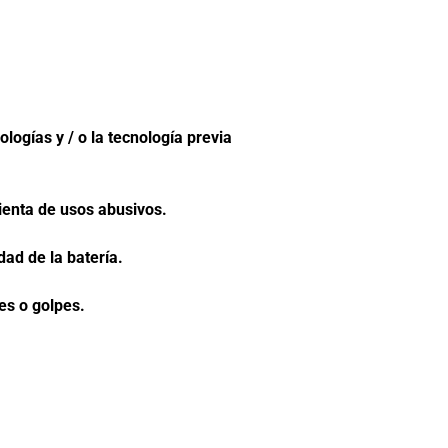
/ 57 min o menos.
gías y / o la tecnología previa
la aplicación).
herramienta de usos abusivos.
an durabilidad de la batería.
ra por vibraciones o golpes.
a y de la batería.
nomía y su durabilidad.