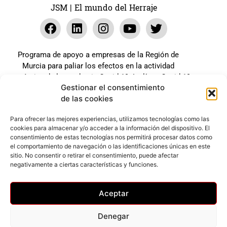
JSM | El mundo del Herraje
Programa de apoyo a empresas de la Región de
Murcia para paliar los efectos en la actividad
económica de la pandemia Covid-19. La línea Covid-19
Gestionar el consentimiento
coste cero cofinanciada por la unión europea.
de las cookies
Beneficiario: JSM El mundo del Herraje, S.L. ///
Expediente: 2020.07.COSI.0483
Para ofrecer las mejores experiencias, utilizamos tecnologías como las
cookies para almacenar y/o acceder a la información del dispositivo. El
consentimiento de estas tecnologías nos permitirá procesar datos como
el comportamiento de navegación o las identificaciones únicas en este
Web desarrollada gracias al Programa Kit Digital
sitio. No consentir o retirar el consentimiento, puede afectar
Cofinanciado por los Fondos Next Generation (EU) del
negativamente a ciertas características y funciones.
mecanismo de Recuperación y Resilencia.
Aceptar
Denegar