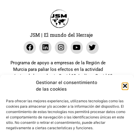
JSM | El mundo del Herraje
Programa de apoyo a empresas de la Región de
Murcia para paliar los efectos en la actividad
económica de la pandemia Covid-19. La línea Covid-19
Gestionar el consentimiento
coste cero cofinanciada por la unión europea.
de las cookies
Beneficiario: JSM El mundo del Herraje, S.L. ///
Expediente: 2020.07.COSI.0483
Para ofrecer las mejores experiencias, utilizamos tecnologías como las
cookies para almacenar y/o acceder a la información del dispositivo. El
consentimiento de estas tecnologías nos permitirá procesar datos como
el comportamiento de navegación o las identificaciones únicas en este
Web desarrollada gracias al Programa Kit Digital
sitio. No consentir o retirar el consentimiento, puede afectar
Cofinanciado por los Fondos Next Generation (EU) del
negativamente a ciertas características y funciones.
mecanismo de Recuperación y Resilencia.