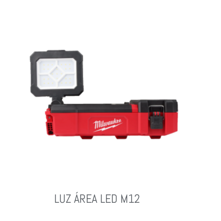
Leer Más
LUZ ÁREA LED M12
Leer Más