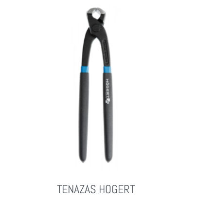
TENAZAS HOGERT
Leer Más