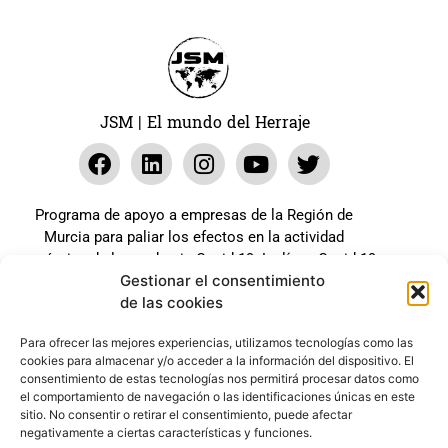
Leer Más
JSM | El mundo del Herraje
Programa de apoyo a empresas de la Región de
Murcia para paliar los efectos en la actividad
económica de la pandemia Covid-19. La línea Covid-19
Gestionar el consentimiento
coste cero cofinanciada por la unión europea.
de las cookies
Beneficiario: JSM El mundo del Herraje, S.L. ///
Expediente: 2020.07.COSI.0483
Para ofrecer las mejores experiencias, utilizamos tecnologías como las
cookies para almacenar y/o acceder a la información del dispositivo. El
consentimiento de estas tecnologías nos permitirá procesar datos como
el comportamiento de navegación o las identificaciones únicas en este
Web desarrollada gracias al Programa Kit Digital
sitio. No consentir o retirar el consentimiento, puede afectar
Cofinanciado por los Fondos Next Generation (EU) del
negativamente a ciertas características y funciones.